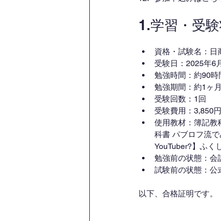
1.学習・受
資格・試験名：日
受験日：2025年6月
勉強時間：約90時
勉強期間：約1ヶ
受験回数：1回
受験費用：3,850
使用教材：簿記教科
科書 パブロフ流で
YouTuber?】ふ
勉強前の状態：会
試験前の状態：公
以下、合格証明です。