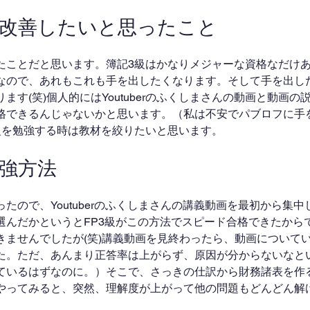
で改善したいと思ったこと
たことだと思います。簿記3級はかなりメジャーな資格なだけ
なので、あれもこれも手を出したくなります。そして手を出し
ます(笑)個人的にはYoutuberのふくしまさんの動画と動画の
格できるんじゃないかと思います。（私は不安でパブロフに手
級を勉強する時は教材を絞りたいと思います。
勉強方法
たので、Youtuberのふくしまさんの講義動画を最初から集
選んだかというとFP3級がこの方法でスピード合格できたから
きませんでしたが(笑)講義動画を見終わったら、動画について
た。ただ、あんまり正答率は上がらず、原因が分からないなと
ているはずなのに。）そこで、さっきの仕訳から財務諸表を作
やってみると、突然、理解度が上がって他の問題もどんどん解