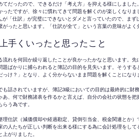
めてだったので、できるだけ「考え方」を抑える様にしました
かったですが、徐々に慣れてきて問題を解くのが楽しくなりま
しまさんが「仕訳」が完璧にできないとダメと言っていたので、ま
繋がったと思います。「仕訳が全て」という言葉の意味がよく
で上手くいったと思ったこと
る流れを何回か繰り返したことが良かったかなと思います。先
問題ばかりに捕らわれると簿記の目的を見失います。そうする
だっけ？」となり、よく分からないまま問題を解くことになり
でも話されていますが、簿記3級においての目的は最終的に財
ゃあ、何で財務諸表を作るかと言えば、自分の会社の状態を把
もらう為です。
整理仕訳（減価償却や経過勘定、貸倒引当金、税金関連とか）
家の人たちが正しい判断を出来る様にする為に会計処理をして
と上がりました。