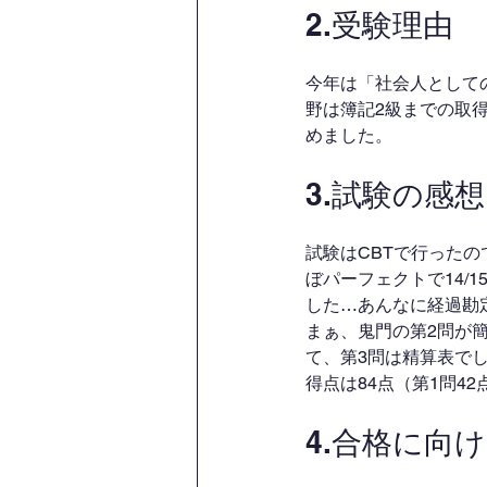
2.受験理由
今年は「社会人として
野は簿記2級までの取
めました。
3.試験の感想
試験はCBTで行った
ぼパーフェクトで14/
した…あんなに経過勘
まぁ、鬼門の第2問が
て、第3問は精算表で
得点は84点（第1問42
4.合格に向