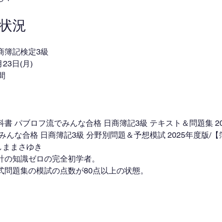
験状況
商簿記検定3級
23日(月)
間
月
円
書 パブロフ流でみんな合格 日商簿記3級 テキスト＆問題集 20
みんな合格 日商簿記3級 分野別問題＆予想模試 2025年度版/
くしままさゆき
計の知識ゼロの完全初学者。
式問題集の模試の点数が80点以上の状態。