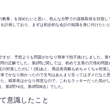
の教養」を深めたいと思い、色んな分野での資格取得を目指し
得を計画しており、まずは初歩的な会計の知識を身に付けたい
のですが、予想よりも問題がかなり簡単で拍子抜けしました。第
15問の正解でした。第2問に関しては、初めて文章の穴埋め問
定の対策したのに！(笑)あと、商品有高帳もめちゃくちゃ対策
簡単でかなり助かったので文句はあんまり言ってはダメだなと
した。精算表はかなり得意なので、これもラッキーだった気が
点、第2問14点、第3問28点）でした。
けて意識したこと