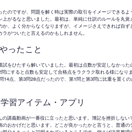
ったのですが、問題を解く時は実際の取引をイメージできるよ
ン上がるなと思いました。最初は、単純に仕訳のルールを丸覚
のか、よく分からなくなりますが、イメージさえできれば自ず
カラがついたと言えるのかもしれません。
にやったこと
模試をひたすら解いていました。最初は点数が安定しなかった
第2問にすると点数も安定して合格点をラクラク取れる様になり
2問14点、第3問28点だったので、第1問と第3問に比重を置く
の学習アイテム・アプリ
しまさんの講義動画が一番役に立ったと思います。簿記を挫折しな
画のおかげだと思います。どこが良かったかと言うと、普通の