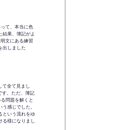
あって、本当に色
た結果、簿記がよ
説明文にある練習
を出しました
中して全て見まし
です。ただ、簿記
いる問題を解くと
いう感じでした。
るという流れをゆ
ける様になりまし