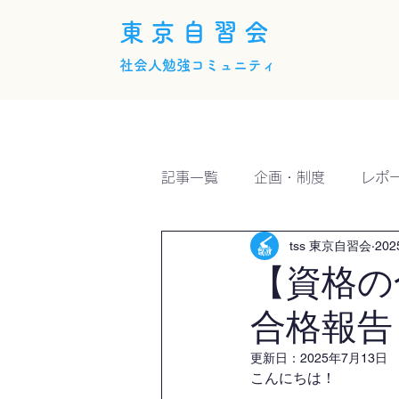
東京自習会
社会人勉強コミュニティ
ホーム
概要
活動内
記事一覧
企画・制度
レポ
tss 東京自習会
20
【資格の
合格報告
更新日：
2025年7月13日
こんにちは！