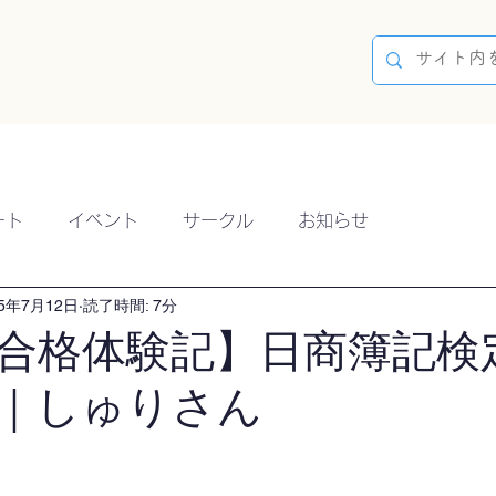
容
ブログ
イベント
参加方法
開催実績
ート
イベント
サークル
お知らせ
25年7月12日
読了時間: 7分
合格体験記】日商簿記検
｜しゅりさん