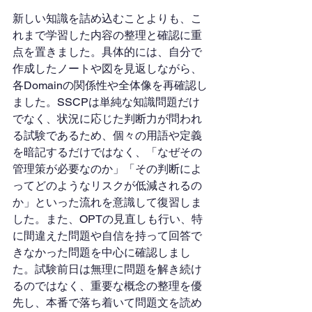
新しい知識を詰め込むことよりも、こ
れまで学習した内容の整理と確認に重
点を置きました。具体的には、自分で
作成したノートや図を見返しながら、
各Domainの関係性や全体像を再確認し
ました。SSCPは単純な知識問題だけ
でなく、状況に応じた判断力が問われ
る試験であるため、個々の用語や定義
を暗記するだけではなく、「なぜその
管理策が必要なのか」「その判断によ
ってどのようなリスクが低減されるの
か」といった流れを意識して復習しま
した。また、OPTの見直しも行い、特
に間違えた問題や自信を持って回答で
きなかった問題を中心に確認しまし
た。試験前日は無理に問題を解き続け
るのではなく、重要な概念の整理を優
先し、本番で落ち着いて問題文を読め