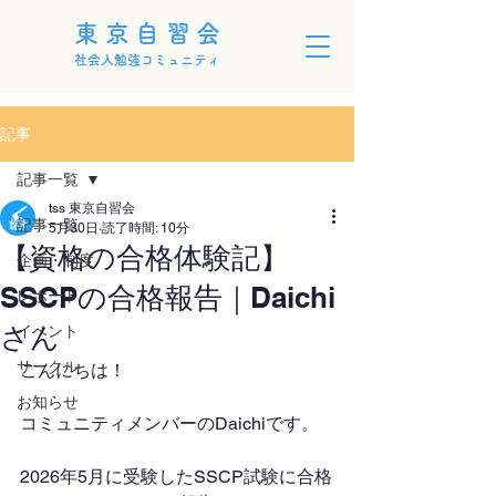
東京自習会
社会人勉強コミュニティ
記事
記事一覧
tss 東京自習会
記事一覧
5月30日
読了時間: 10分
【資格の合格体験記】
企画・制度
SSCPの合格報告｜Daichi
レポート
さん
イベント
サークル
こんにちは！
お知らせ
コミュニティメンバーのDaichiです。
2026年5月に受験したSSCP試験に合格