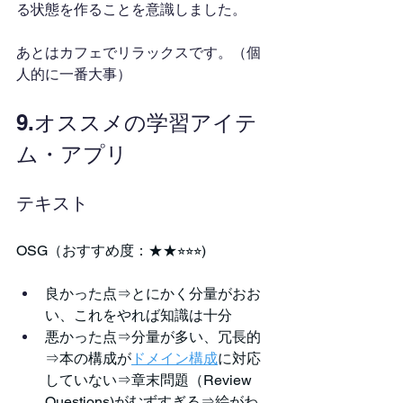
る状態を作ることを意識しました。
あとはカフェでリラックスです。（個
人的に一番大事）
9.オススメの学習アイテ
ム・アプリ
テキスト
OSG（おすすめ度：★★⭐︎⭐︎⭐︎)
良かった点⇒とにかく分量がおお
い、これをやれば知識は十分
悪かった点⇒分量が多い、冗長的
⇒本の構成が
ドメイン構成
に対応
していない⇒章末問題（Review 
Questions)がむずすぎる⇒絵がわ