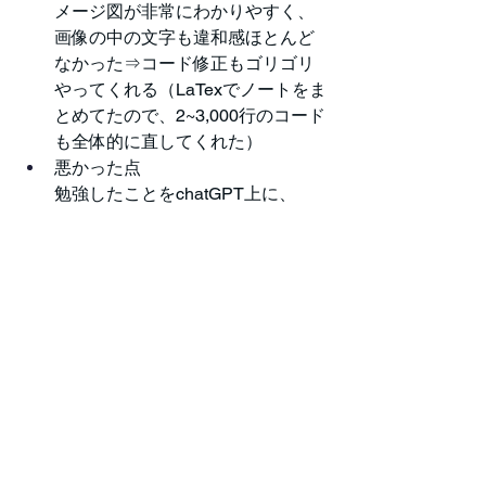
メージ図が非常にわかりやすく、
画像の中の文字も違和感ほとんど
なかった⇒コード修正もゴリゴリ
やってくれる（LaTexでノートをま
とめてたので、2~3,000行のコード
も全体的に直してくれた）
悪かった点
勉強したことをchatGPT上に、
NotebookLMみたいにノートをまと
めて、後で呼び出しみたいなこと
ができない
Claude（おすすめ度：★★★⭐︎⭐︎）
プラン：Pro
良かった点
⇒ノートの整理に役立った（LaTex
でノートをまとめてたので、
2~3,000行のコードも全体的に直し