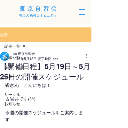
東京自習会
社会人勉強コミュニティ
記事
記事一覧
tss 東京自習会
記事一覧
2025年5月18日
読了時間: 4分
【開催日程】5月19日～5月
企画・制度
25日の開催スケジュール
レポート
皆さん、こんにちは！
イベント
サークル
古岩井です(^^)
お知らせ
今週の開催スケジュールをご案内しま
す！