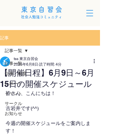
東京自習会
社会人勉強コミュニティ
記事
記事一覧
tss 東京自習会
記事一覧
2025年6月8日
読了時間: 4分
【開催日程】6月9日～6月
企画・制度
15日の開催スケジュール
レポート
皆さん、こんにちは！
イベント
サークル
古岩井です(^^)
お知らせ
今週の開催スケジュールをご案内しま
す！