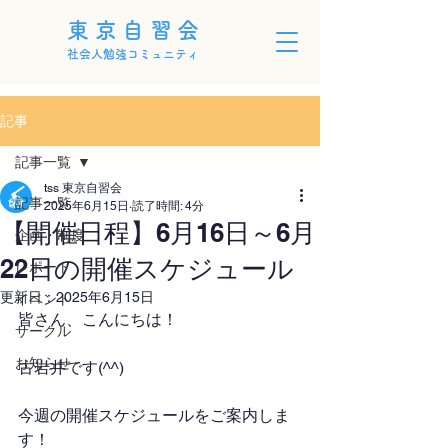
東京自習会
社会人勉強コミュニティ
記事
記事一覧
tss 東京自習会
記事一覧
2025年6月15日
読了時間: 4分
【開催日程】6月16日～6月
企画・制度
22日の開催スケジュール
レポート
更新日：
2025年6月15日
イベント
皆さん、こんにちは！
サークル
お知らせ
古岩井です(^^)
今週の開催スケジュールをご案内しま
す！