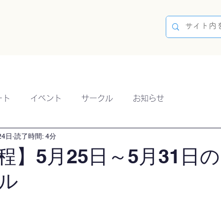
容
ブログ
イベント
参加方法
開催実績
ート
イベント
サークル
お知らせ
24日
読了時間: 4分
程】5月25日～5月31日
ル