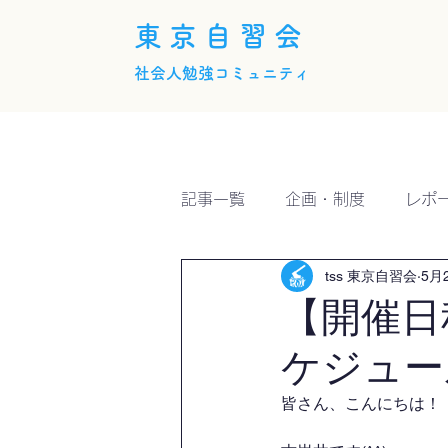
東京自習会
社会人勉強コミュニティ
ホーム
概要
活動内
記事一覧
企画・制度
レポ
tss 東京自習会
5月
【開催日
ケジュー
皆さん、こんにちは！