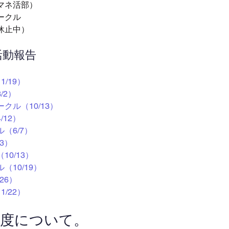
マネ活部）
ークル
休止中）
活動報告
/19）
/2）
クル（10/13）
12）
（6/7）
3）
0/13）
10/19）
26）
/22）
制度について。