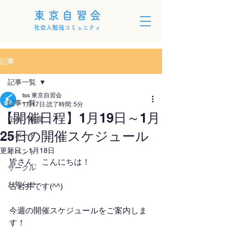
東京自習会
社会人勉強コミュニティ
記事
記事一覧
tss 東京自習会
記事一覧
1月17日
読了時間: 5分
【開催日程】1月19日～1月
企画・制度
25日の開催スケジュール
レポート
更新日：
1月18日
イベント
皆さん、こんにちは！
サークル
お知らせ
古岩井です(^^)
今週の開催スケジュールをご案内しま
す！