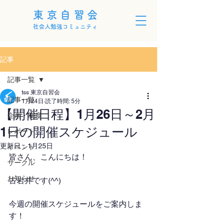
東京自習会
社会人勉強コミュニティ
記事
記事一覧
tss 東京自習会
記事一覧
1月24日
読了時間: 5分
【開催日程】1月26日～2月
企画・制度
1日の開催スケジュール
レポート
更新日：
1月25日
イベント
皆さん、こんにちは！
サークル
お知らせ
古岩井です(^^)
今週の開催スケジュールをご案内しま
す！