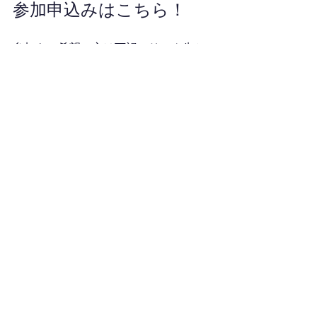
参加申込みはこちら！
参加をご希望の方は下記のリンク先か
ら参加方法をご確認の上、お申込み下
さい。
＞＞参加方法はこちらから
開催予定のイベントを確認されたい方
は、下記のリンク先からご確認下さ
い。
＞＞開催予定のイベントはこちらから
ご質問やご相談も公式ラインで受け付
けていますので、お気軽にお問合せ下
さい。（24時間以内にご返信致しま
す。）