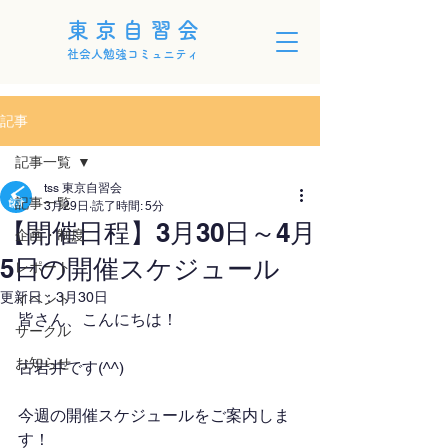
東京自習会
社会人勉強コミュニティ
記事
記事一覧
tss 東京自習会
記事一覧
3月29日
読了時間: 5分
【開催日程】3月30日～4月
企画・制度
5日の開催スケジュール
レポート
更新日：
3月30日
イベント
皆さん、こんにちは！
サークル
お知らせ
古岩井です(^^)
今週の開催スケジュールをご案内しま
す！